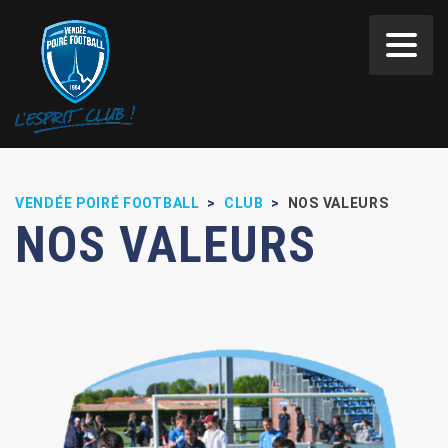
Panneau de gestion des cookies
VENDÉE POIRÉ FOOTBALL
>
CLUB
>
NOS VALEURS
NOS VALEURS