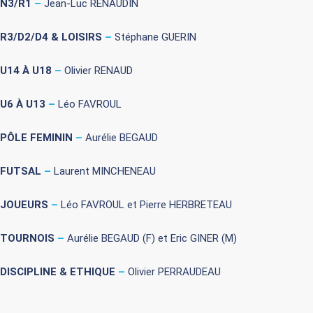
N3/R1
–
Jean-Luc RENAUDIN
R3/D2/D4 & LOISIRS
–
Stéphane GUERIN
U14 À U18
–
Olivier RENAUD
U6 À U13
–
Léo FAVROUL
PÔLE FEMININ
–
Aurélie BEGAUD
FUTSAL
–
Laurent MINCHENEAU
JOUEURS
–
Léo FAVROUL et Pierre HERBRETEAU
TOURNOIS
–
Aurélie BEGAUD (F) et Eric GINER (M)
DISCIPLINE & ETHIQUE
–
Olivier PERRAUDEAU